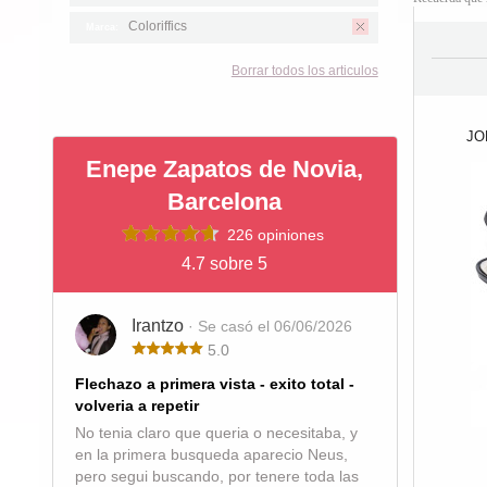
Coloriffics
Marca:
Borrar todos los articulos
JO
Enepe Zapatos de Novia,
Barcelona
226 opiniones
4.7 sobre 5
Irantzo
· Se casó el 06/06/2026
5.0
Flechazo a primera vista - exito total -
volveria a repetir
No tenia claro que queria o necesitaba, y
en la primera busqueda aparecio Neus,
pero segui buscando, por tenere toda las