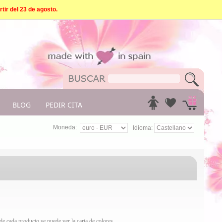
tir del 23 de agosto.
BLOG
PEDIR CITA
Moneda:
Idioma:
e cada producto se puede ver la carta de colores.