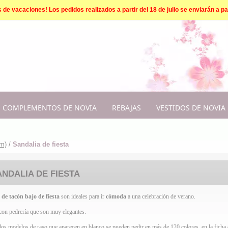
e vacaciones! Los pedidos realizados a partir del 18 de julio se enviarán a par
COMPLEMENTOS DE NOVIA
REBAJAS
VESTIDOS DE NOVIA
cm)
/
Sandalia de fiesta
ANDALIA DE FIESTA
 de tacón bajo de fiesta
son ideales para ir
cómoda
a una celebración de verano.
on pedrería que son muy elegantes.
os modelos de raso que aparecen en blanco se pueden pedir en más de 120 colores, en la ficha d