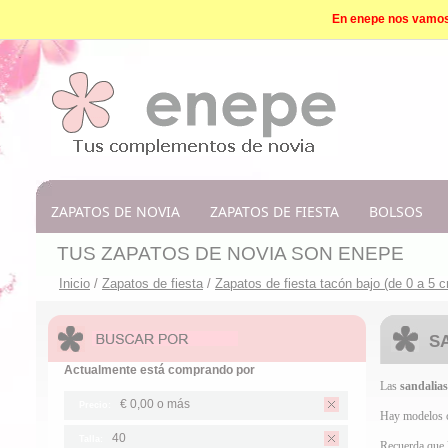
En enepe nos vamos d
ZAPATOS DE NOVIA
ZAPATOS DE FIESTA
BOLSOS
TUS ZAPATOS DE NOVIA SON ENEPE
Inicio
/
Zapatos de fiesta
/
Zapatos de fiesta tacón bajo (de 0 a 5 
S
Actualmente está comprando por
Las
sandalias
€ 0,00
o más
Precio:
Hay modelos c
40
Talla:
Recuerda que l