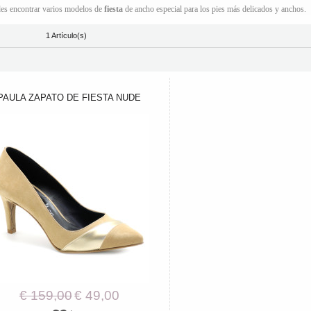
es encontrar varios modelos de
fiesta
de ancho especial para los pies más delicados y anchos.
1 Artículo(s)
PAULA ZAPATO DE FIESTA NUDE
€ 159,00
€ 49,00