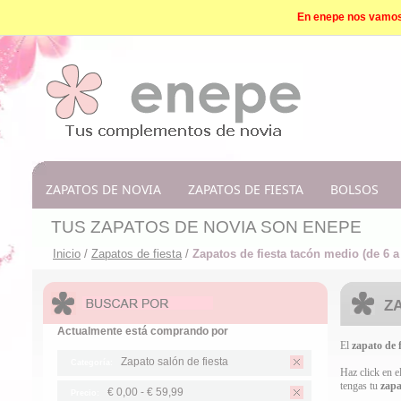
En enepe nos vamos d
ZAPATOS DE NOVIA
ZAPATOS DE FIESTA
BOLSOS
TUS ZAPATOS DE NOVIA SON ENEPE
Inicio
/
Zapatos de fiesta
/
Zapatos de fiesta tacón medio (de 6 a
ZA
Actualmente está comprando por
El
zapato de f
Zapato salón de fiesta
Categoría:
Haz click en e
tengas tu
zapa
€ 0,00
-
€ 59,99
Precio: