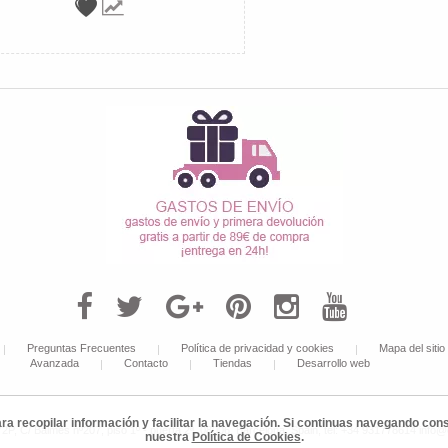
Preguntas Frecuentes
Política de privacidad y cookies
Mapa del sitio
Avanzada
Contacto
Tiendas
Desarrollo web
ara recopilar información y facilitar la navegación. Si continuas navegando c
 C/ Balmes nº207, piso 1º - puerta 2ª, 08006, Barcelona, Spain, tel: +34 931778614 info
nuestra
Política de Cookies
.