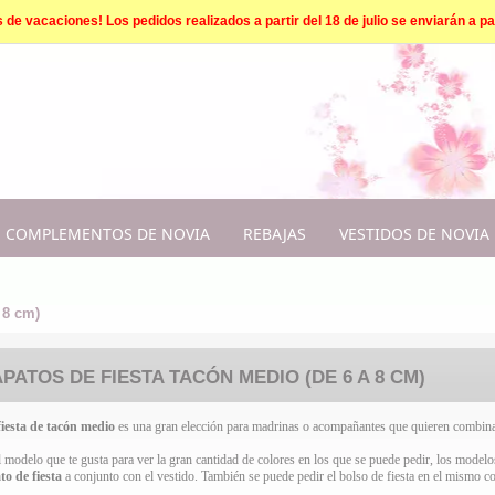
e vacaciones! Los pedidos realizados a partir del 18 de julio se enviarán a par
COMPLEMENTOS DE NOVIA
REBAJAS
VESTIDOS DE NOVIA
 8 cm)
PATOS DE FIESTA TACÓN MEDIO (DE 6 A 8 CM)
iesta de tacón
medio
es una gran elección para madrinas o acompañantes que quieren combinar
l modelo que te gusta para ver la gran cantidad de colores en los que se puede pedir, los model
to de fiesta
a conjunto con el vestido. También se puede pedir el bolso de fiesta en el mismo co