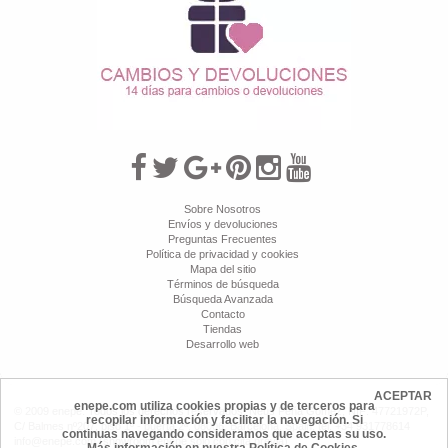
Sobre Nosotros
Envíos y devoluciones
Preguntas Frecuentes
Política de privacidad y cookies
Mapa del sitio
Términos de búsqueda
Búsqueda Avanzada
Contacto
Tiendas
Desarrollo web
ACEPTAR
enepe.com utiliza cookies propias y de terceros para
© 2009 enepe. Todos los derechos reservados. Neus Peña Gómez, NIF: 47721972P,
recopilar información y facilitar la navegación. Si
C/ Balmes nº207, piso 1º - puerta 2ª, 08006, Barcelona, Spain, tel: +34 931778614
continuas navegando consideramos que aceptas su uso.
info@enepe.com (showroom enepe sólo con cita previa)