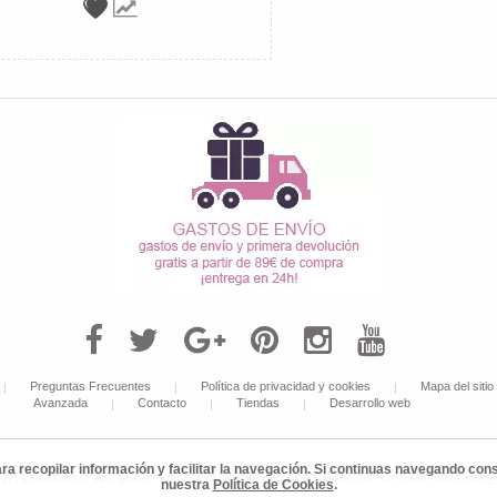
Preguntas Frecuentes
Política de privacidad y cookies
Mapa del sitio
Avanzada
Contacto
Tiendas
Desarrollo web
ara recopilar información y facilitar la navegación. Si continuas navegando c
 C/ Balmes nº207, piso 1º - puerta 2ª, 08006, Barcelona, Spain, tel: +34 931778614 info
nuestra
Política de Cookies
.