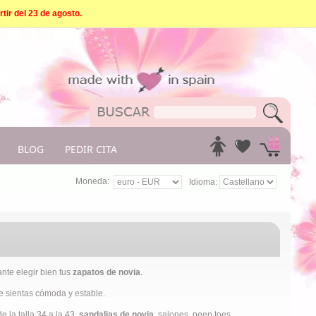
tir del 23 de agosto.
BLOG
PEDIR CITA
Moneda:
Idioma:
nte elegir bien tus
zapatos de novia
.
te sientas cómoda y estable.
 la talla 34 a la 43,
sandalias de novia
, salones, peep toes,