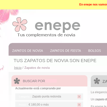
En enepe nos vamos d
ZAPATOS DE NOVIA
ZAPATOS DE FIESTA
BOLSOS
TUS ZAPATOS DE NOVIA SON ENEPE
Inicio
/
Zapatos de novia
Z
Actualmente está comprando por
La elegancia 
Zapato punta redonda
Categoría:
Un
zapato d
€ 180,00
o más
Precio:
En enepe te