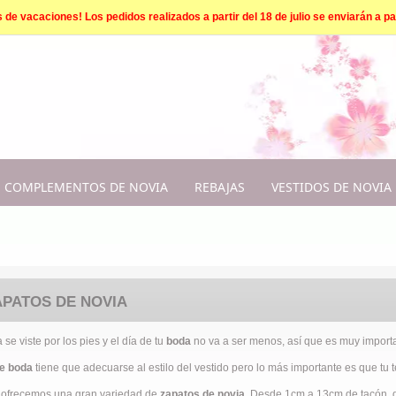
e vacaciones! Los pedidos realizados a partir del 18 de julio se enviarán a par
COMPLEMENTOS DE NOVIA
REBAJAS
VESTIDOS DE NOVIA
APATOS DE NOVIA
se viste por los pies y el día de tu
boda
no va a ser menos, así que es muy importa
e boda
tiene que adecuarse al estilo del vestido pero lo más importante es que tu 
 ofrecemos una gran variedad de
zapatos de novia
. Desde 1cm a 13cm de tacón, de