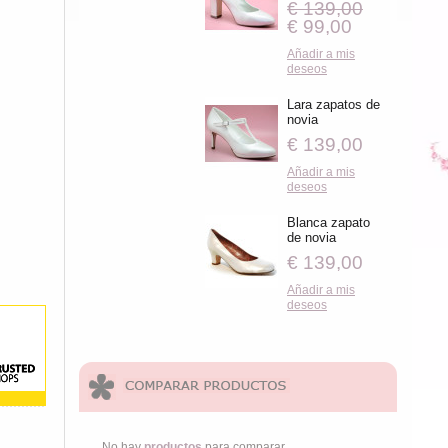
€ 139,00
€ 99,00
Añadir a mis
deseos
Lara zapatos de
novia
€ 139,00
Añadir a mis
deseos
Blanca zapato
de novia
€ 139,00
Añadir a mis
deseos
No hay
productos
para comparar.