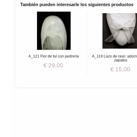
También pueden interesarle los siguientes productos
A_121 Flor de tul con pedrería
A_119 Lazo de raso: adorn
zapatos
€ 29,00
€ 15,00