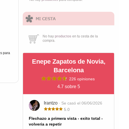
No hay
productos
en tu cesta de la
compra.
s para
Enepe Zapatos de Novia,
Barcelona
226 opiniones
4.7 sobre 5
Irantzo
· Se casó el 06/06/2026
5.0
Flechazo a primera vista - exito total -
volveria a repetir