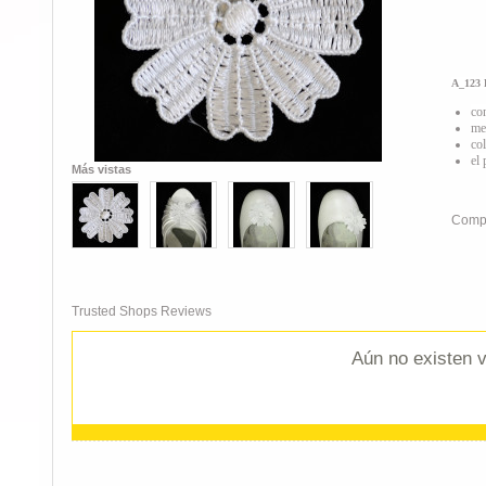
A_123 F
co
me
co
el
Más vistas
Compa
Trusted Shops Reviews
Aún no existen v