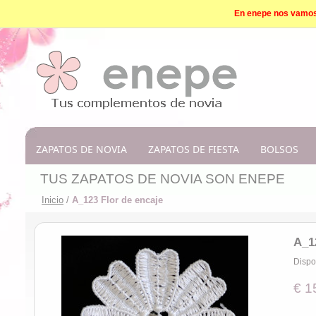
En enepe nos vamos d
ZAPATOS DE NOVIA
ZAPATOS DE FIESTA
BOLSOS
TUS ZAPATOS DE NOVIA SON ENEPE
Inicio
/
A_123 Flor de encaje
A_1
Dispo
€ 1