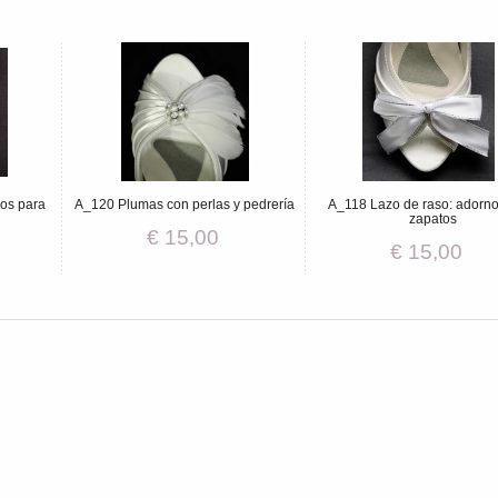
os para
A_120 Plumas con perlas y pedrería
A_118 Lazo de raso: adorno
zapatos
€ 15,00
€ 15,00