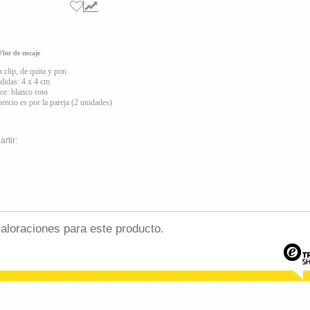
lor de encaje
n clip, de quita y pon
didas: 4 x 4 cm
lor: blanco roto
 precio es por la pareja (2 unidades)
rtir:
aloraciones para este producto.