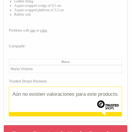
Leather lining
Aspart
-wrapped wedge of 9,5 cm
Aspart
-wrapped platform of 3,5 cm
Rubber sole
Problems with
size
or
color
.
Compartir:
Marca
Maria Victoria
Trusted Shops Reviews
Aún no existen valoraciones para este producto.