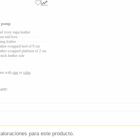
l pump
arl ivory napa leather
ont mid bow
ning leather
ather
-wrapped heel of 9 cm
ather
-wrapped platform of 2 cm
cnich leather sole
ems with
size
or
color
.
rtir:
aloraciones para este producto.