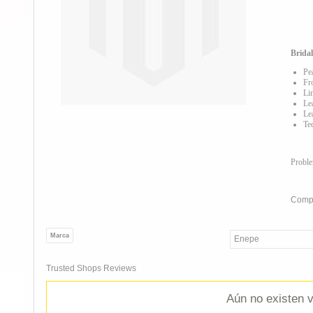
Brida
Pe
Fr
Li
Le
Le
Te
Probl
Compa
Marca
Enepe
Trusted Shops Reviews
Aún no existen v