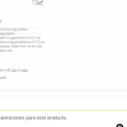
l
arl ivory napa leather
ning leather
ather
-wrapped heel of 10,5 cm
ather
-wrapped platform of 3,5 cm
nament: leather bow on the side
ather sole
ems with
size
or
color
.
rtir:
aloraciones para este producto.