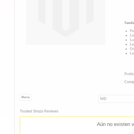
Sanda
Pe
Li
Le
Le
Or
Le
Probl
Compa
Marca
N/D
Trusted Shops Reviews
Aún no existen v