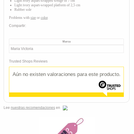
Light ivory aspart
-wrapped wedge of 7 cm
Light ivory a
spart
-wrapped platform of 2,5 cm
Rubber sole
Problems with
size
or
color
.
Compartir:
Marca
Maria Victoria
Trusted Shops Reviews
Aún no existen valoraciones para este producto.
Lee
nuestras recomendaciones
en