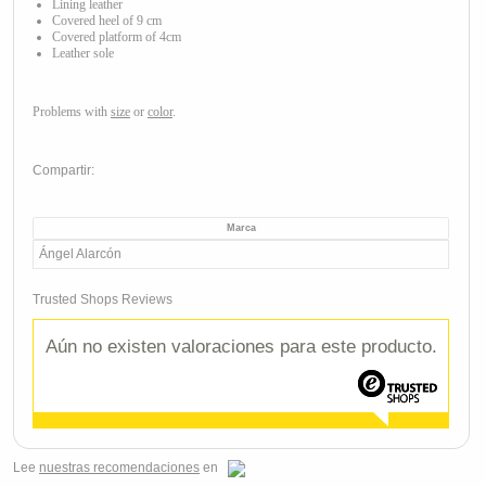
Lining leather
Covered heel of 9 cm
Covered platform of 4cm
Leather sole
Problems with
size
or
color
.
Compartir:
Marca
Ángel Alarcón
Trusted Shops Reviews
Aún no existen valoraciones para este producto.
Lee
nuestras recomendaciones
en