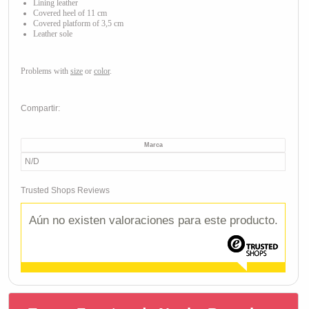
Lining leather
Covered heel of 11 cm
Covered platform of 3,5 cm
Leather sole
Problems with
size
or
color
.
Compartir:
Marca
N/D
Trusted Shops Reviews
Aún no existen valoraciones para este producto.