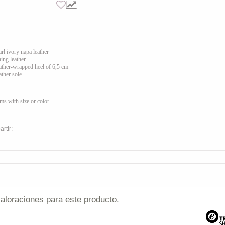
arl ivory napa leather
ning leather
ather
-wrapped heel of
6,5 cm
ather sole
ems with
size
or
color
.
rtir:
aloraciones para este producto.