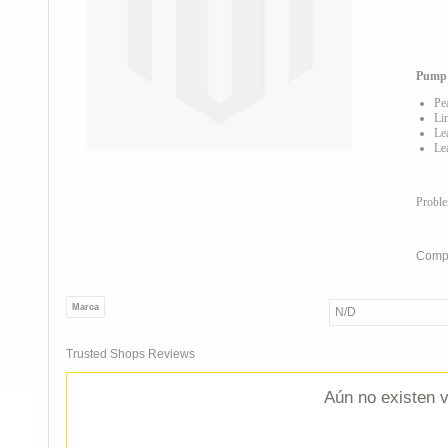
Pump
Pe
Li
Le
Le
Probl
Compa
Marca
N/D
Trusted Shops Reviews
Aún no existen v