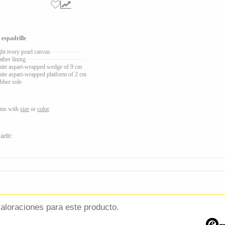
 espadrille
ght ivory pearl canvas
ather lining
ite aspart
-wrapped wedge of 9 cm
ite aspart
-wrapped platform of 2 cm
bber sole
ems with
size
or
color
.
rtir:
aloraciones para este producto.