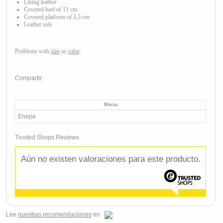
Lining leather
Covered heel of 11 cm
Covered platform of 3,5 cm
Leather sole
Problems with
size
or
color
.
Compartir:
Marca
Enepe
Trusted Shops Reviews
Aún no existen valoraciones para este producto.
Lee
nuestras recomendaciones
en