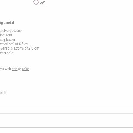
ng sandal
ght ivory leather
lor: gold
ning leather
vered heel of 6,5 cm
vered platform of 2,5 cm
ather sole
ems with
size
or
color
.
rtir: