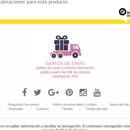
aloraciones para este producto.
Preguntas Frecuentes
Política de privacidad y cookies
Mapa del sitio
Avanzada
Contacto
Tiendas
Desarrollo web
ara recopilar información y facilitar la navegación. Si continuas navegando c
 C/ Balmes nº207, piso 1º - puerta 2ª, 08006, Barcelona, Spain, tel: +34 931778614 info