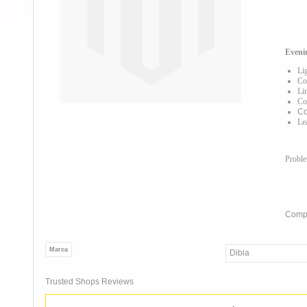
Eveni
Li
Co
Li
Co
Co
Le
Probl
Compa
Marca
Dibia
Trusted Shops Reviews