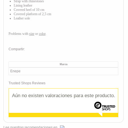
Strap with rhinestones
Lining leather
Covered heel of 10 cm
Covered platform of 2,5 cm
Leather sole
Problems with
size
or
color
.
Compartir:
Marca
Enepe
Trusted Shops Reviews
Aún no existen valoraciones para este producto.
Lee
nuestras recomendaciones
en