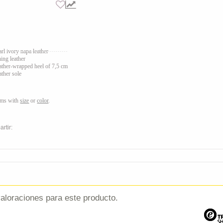
arl ivory napa leather
ning leather
ather
-wrapped heel of 7,5 cm
ather sole
ems with
size
or
color
.
rtir:
aloraciones para este producto.