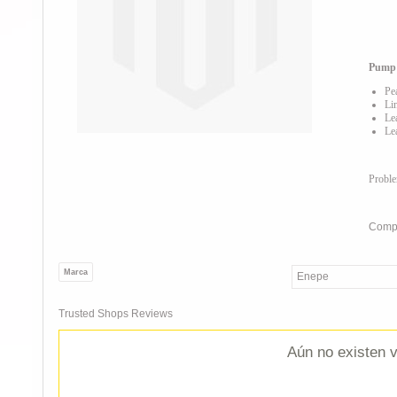
Pump
Pe
Li
Le
Le
Probl
Compa
Marca
Enepe
Trusted Shops Reviews
Aún no existen v