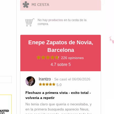
No hay
productos
en tu cesta de la
compra.
Enepe Zapatos de Novia,
Barcelona
226 opiniones
4.7 sobre 5
Irantzo
· Se casó el 06/06/2026
5.0
Flechazo a primera vista - exito total -
volveria a repetir
No tenia claro que queria o necesitaba, y
en la primera busqueda aparecio Neus,