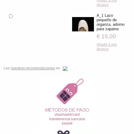
Añadir a mis
deseos
A_1 Lazo
pequeño de
organza, adorno
para zapatos
€ 15,00
Añadir a mis
deseos
Lee
nuestras recomendaciones
en