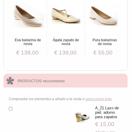
Eva bailarina de
Ágata zapato de
Pura bailarinas
novia
novia
de novia
€ 139,00
€ 139,00
€ 55,00
Compruebe los elementos a añadir a la cesta o
seleccionar todo
A_21 Lazo de
piel, adorno
para zapatos
€ 15,00