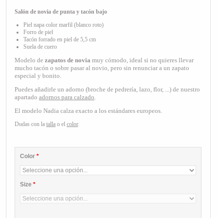
Salón de novia de punta y tacón bajo
Piel napa color marfil (blanco roto)
Forro de piel
Tacón forrado en piel de 5,5 cm
Suela de cuero
Modelo de
zapatos de novia
muy cómodo, ideal si no quieres llevar
mucho tacón o sobre pasar al novio, pero sin renunciar a un zapato
especial y bonito.
P
uedes añadirle un adorno (broche de pedrería, lazo, flor, ...) de nuestro
apartado
adornos para calzado
.
El modelo Nadia calza exacto a los estándares europeos.
Dudas con la
talla
o el
color
.
Color
*
Size
*