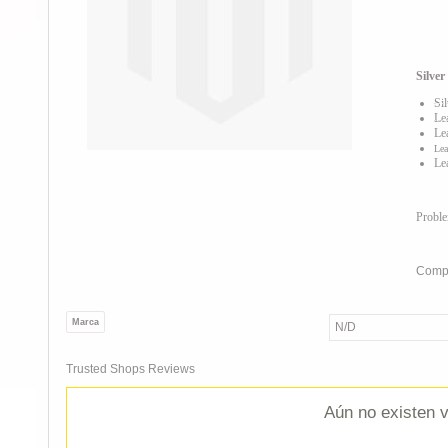
Silve
Sil
Le
Le
Lea
Le
Probl
Compa
Marca
N/D
Trusted Shops Reviews
Aún no existen v