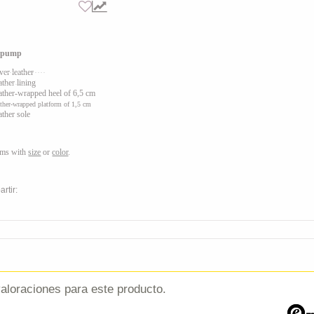
r pump
ver leather
ather lining
ather-wrapped
heel of 6,5 cm
ther-wrapped
platform of 1,5 cm
ather sole
ems with
size
or
color
.
rtir:
aloraciones para este producto.