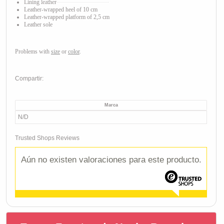
Lining leather
Leather
-wrapped heel of 10 cm
Leather
-wrapped platform of 2,5 cm
Leather sole
Problems with
size
or
color
.
Compartir:
Marca
N/D
Trusted Shops Reviews
Aún no existen valoraciones para este producto.