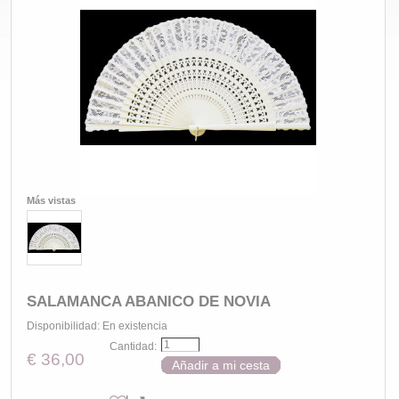
Más vistas
SALAMANCA ABANICO DE NOVIA
Disponibilidad:
En existencia
Cantidad:
€ 36,00
Añadir a mi cesta