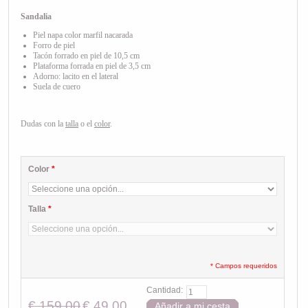
Sandalia
Piel napa color marfil nacarada
Forro de piel
Tacón forrado en piel de 10,5 cm
Plataforma forrada en piel de 3,5 cm
Adorno: lacito en el lateral
Suela de cuero
Dudas con la
talla
o el
color
.
Color
*
Talla
*
* Campos requeridos
Cantidad:
€ 159,00
€ 49,00
Añadir a mi cesta