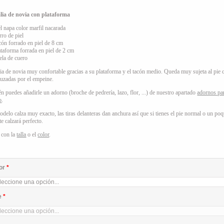
lia de novia con plataforma
el napa color marfil nacarada
rro de piel
cón forrado en piel de 8 cm
ataforma forrada en piel de 2 cm
ela de cuero
ia de novia muy confortable gracias a su plataforma y el tacón medio. Queda muy sujeta al pie 
cruzadas por el empeine.
n puedes añadirle un adorno (broche de pedrería, lazo, flor, ...) de nuestro apartado
adornos pa
o
.
odelo calza muy exacto, las tiras delanteras dan anchura así que si tienes el pie normal o un poq
te calzará perfecto.
 con la
talla
o el
color
.
or
*
e
*