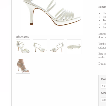
Sanda
Pi
Fo
Ta
Pl
Su
Sandal
Más vistas
tiras 
Tambié
calzad
Este m
ancho 
Dudas
Col
Siz