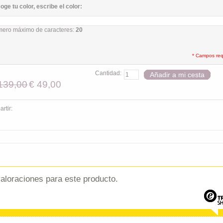
oge tu color, escribe el color:
ero máximo de caracteres:
20
* Campos req
Cantidad:
Añadir a mi cesta
139,00
€ 49,00
rtir:
aloraciones para este producto.