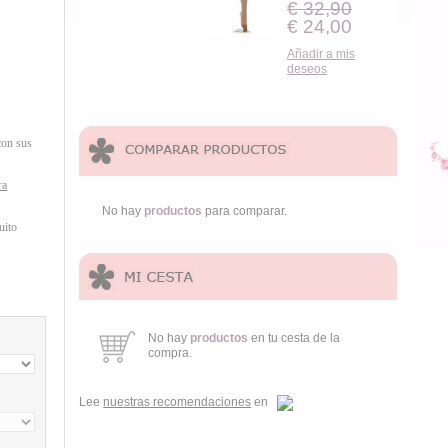
€ 32,90
€ 24,00
Añadir a mis
deseos
con sus
ra
No hay
productos
para comparar.
uito
No hay
productos
en tu cesta de la
compra.
Lee
nuestras recomendaciones
en