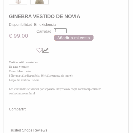
GINEBRA VESTIDO DE NOVIA
Disponibilidad:
En existencia
Cantidad:
€ 99,00
Añadir a mi cesta
Vestido estilo romántico.
De gasa y encaje
Color: blanco roto
Sólo una talla disponible: 36 (talla europea de mujer)
Largo del vestido: 125cm
Los cinturones se venden por separado: http://www.enepe.com/complementos-
novia/cinturones.html
Compartir:
Trusted Shops Reviews