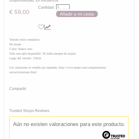
Disponibilidad:
En existencia
Cantidad:
€ 59,00
Añadir a mi cesta
Vestido estilo romántico.
De encaje
Color: blanco roto
Sólo una talla disponible: 36 (talla europea de mujer)
Largo del vestido: 120cm
Los cinturones se venden por separado: http://www.enepe.com/complementos-
novia/cinturones.html
Compartir:
Trusted Shops Reviews
Aún no existen valoraciones para este producto.