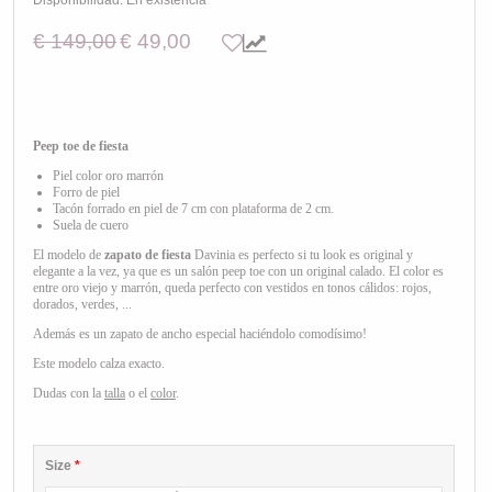
Disponibilidad:
En existencia
€ 149,00
€ 49,00
Peep toe de fiesta
Piel color oro marrón
Forro de piel
Tacón forrado en piel de 7 cm con plataforma de 2 cm.
Suela de cuero
El modelo de
zapato de fiesta
Davinia es perfecto si tu look es original y
elegante a la vez, ya que es un salón peep toe con un original calado. El color es
entre oro viejo y marrón, queda perfecto con vestidos en tonos cálidos: rojos,
dorados, verdes, ...
Además es un zapato de ancho especial haciéndolo comodísimo!
Este modelo calza exacto.
Dudas con la
talla
o el
color
.
Size
*