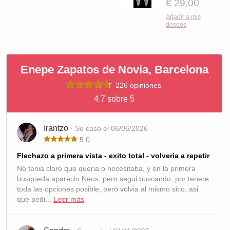
€ 29,00
Añadir a mis
deseos
Enepe Zapatos de Novia, Barcelona
226 opiniones
4.7 sobre 5
Irantzo
· Se casó el 06/06/2026
5.0
Flechazo a primera vista - exito total - volveria a repetir
No tenia claro que queria o necesitaba, y en la primera
busqueda aparecio Neus, pero segui buscando, por tenere
toda las opciones posible, pero volvia al mismo sitio, asi
que pedi...
Leer más