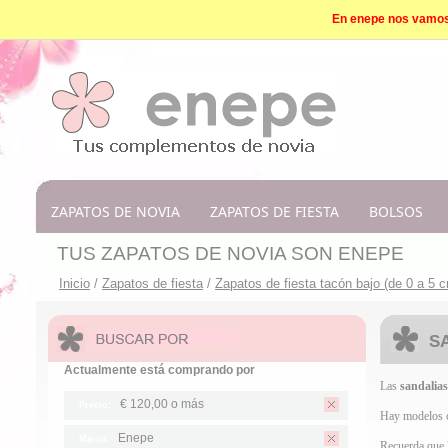
En enepe nos vamos d
ZAPATOS DE NOVIA
ZAPATOS DE FIESTA
BOLSOS
TUS ZAPATOS DE NOVIA SON ENEPE
Inicio
/
Zapatos de fiesta
/
Zapatos de fiesta tacón bajo (de 0 a 5 
S
Actualmente está comprando por
Las
sandalias
€ 120,00
o más
Precio:
Hay modelos c
Enepe
Marca:
Recuerda que l