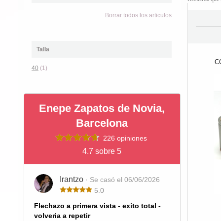
Borrar todos los articulos
Talla
C
40
(1)
Enepe Zapatos de Novia,
Barcelona
226 opiniones
4.7 sobre 5
Irantzo
· Se casó el 06/06/2026
5.0
Flechazo a primera vista - exito total -
volveria a repetir