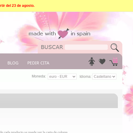
tir del 23 de agosto.
BLOG
PEDIR CITA
Moneda:
Idioma:
e cada producto se puede ver la carta de colores.