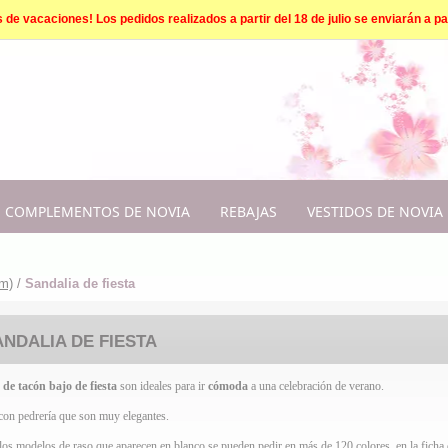
e vacaciones! Los pedidos realizados a partir del 18 de julio se enviarán a par
COMPLEMENTOS DE NOVIA
REBAJAS
VESTIDOS DE NOVIA
cm)
/
Sandalia de fiesta
ANDALIA DE FIESTA
 de tacón bajo de fiesta
son ideales para ir
cómoda
a una celebración de verano.
on pedrería que son muy elegantes.
os modelos de raso que aparecen en blanco se pueden pedir en más de 120 colores, en la ficha d