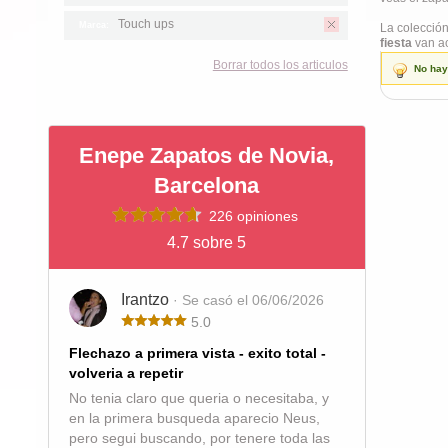
Touch ups
Marca:
La colecció
fiesta
van ac
Borrar todos los articulos
No hay
Enepe Zapatos de Novia,
Barcelona
226 opiniones
4.7 sobre 5
Irantzo
· Se casó el 06/06/2026
5.0
Flechazo a primera vista - exito total -
volveria a repetir
No tenia claro que queria o necesitaba, y
en la primera busqueda aparecio Neus,
pero segui buscando, por tenere toda las