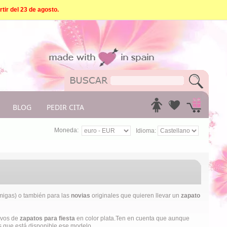
tir del 23 de agosto.
BLOG
PEDIR CITA
Moneda:
Idioma:
igas) o también para las
novias
originales que quieren llevar un
zapato
ivos de
zapatos para fiesta
en color plata.Ten en cuenta que aunque
os que está disponible ese modelo.