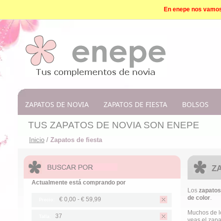
En enepe nos vamos d
ZAPATOS DE NOVIA
ZAPATOS DE FIESTA
BOLSOS
TUS ZAPATOS DE NOVIA SON ENEPE
Inicio
/
Zapatos de fiesta
Z
Actualmente está comprando por
Los
zapatos
de color
.
€ 0,00
-
€ 59,99
Precio:
Muchos de 
37
Talla:
veas el zapa