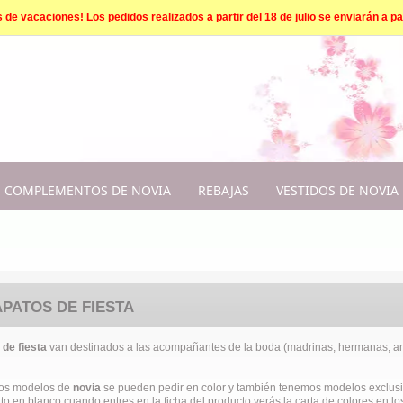
e vacaciones! Los pedidos realizados a partir del 18 de julio se enviarán a par
COMPLEMENTOS DE NOVIA
REBAJAS
VESTIDOS DE NOVIA
APATOS DE FIESTA
 de fiesta
van destinados a las acompañantes de la boda (madrinas, hermanas, am
los modelos de
novia
se pueden pedir en color y también tenemos modelos exclus
to en blanco cuando entres en la ficha del producto verás la carta de colores en l