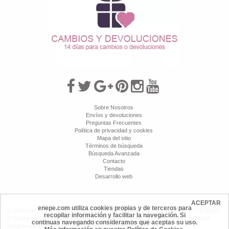
Sobre Nosotros
Envíos y devoluciones
Preguntas Frecuentes
Política de privacidad y cookies
Mapa del sitio
Términos de búsqueda
Búsqueda Avanzada
Contacto
Tiendas
Desarrollo web
ACEPTAR
enepe.com utiliza cookies propias y de terceros para
© 2009 enepe. Todos los derechos reservados. Neus Peña Gómez, NIF: 47721972P,
recopilar información y facilitar la navegación. Si
C/ Balmes nº207, piso 1º - puerta 2ª, 08006, Barcelona, Spain, tel: +34 931778614
continuas navegando consideramos que aceptas su uso.
info@enepe.com (showroom enepe sólo con cita previa)