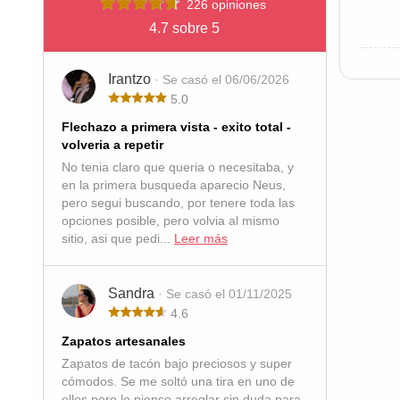
226 opiniones
4.7 sobre 5
Irantzo
· Se casó el 06/06/2026
5.0
Flechazo a primera vista - exito total -
volveria a repetir
No tenia claro que queria o necesitaba, y
en la primera busqueda aparecio Neus,
pero segui buscando, por tenere toda las
opciones posible, pero volvia al mismo
sitio, asi que pedi...
Leer más
Sandra
· Se casó el 01/11/2025
4.6
Zapatos artesanales
Zapatos de tacón bajo preciosos y super
cómodos. Se me soltó una tira en uno de
ellos pero lo pienso arreglar sin duda para