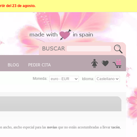
tir del 23 de agosto.
BLOG
PEDIR CITA
Moneda:
Idioma:
ón ancho, ancho especial para las
novias
que no estáis acostumbradas a llevar
tacón
,