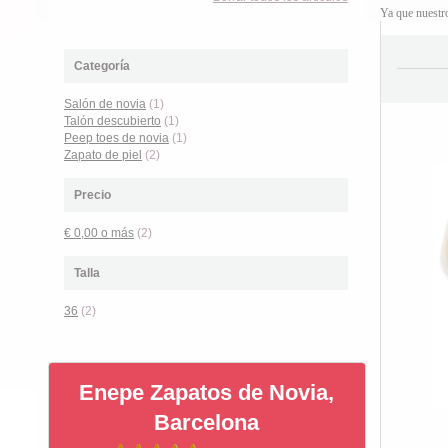
Ya que nuest
Categoría
Salón de novia
(1)
Talón descubierto
(1)
Peep toes de novia
(1)
Zapato de piel
(2)
Precio
€ 0,00
o más
(2)
Talla
36
(2)
Enepe Zapatos de Novia,
Barcelona