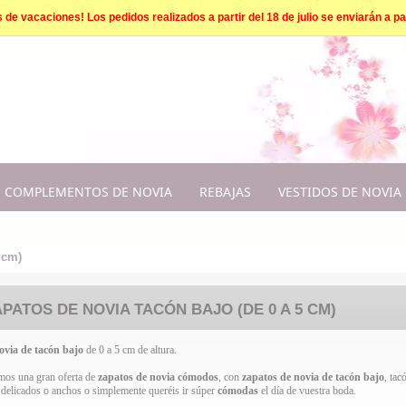
e vacaciones! Los pedidos realizados a partir del 18 de julio se enviarán a par
COMPLEMENTOS DE NOVIA
REBAJAS
VESTIDOS DE NOVIA
 cm)
PATOS DE NOVIA TACÓN BAJO (DE 0 A 5 CM)
ovia
de tacón bajo
de 0 a 5 cm de altura.
mos una gran oferta de
zapatos de novia cómodos
, con
zapatos de novia de tacón bajo
, tac
s delicados o anchos o simplemente queréis ir súper
cómodas
el día de vuestra boda.