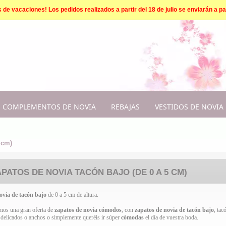
e vacaciones! Los pedidos realizados a partir del 18 de julio se enviarán a par
COMPLEMENTOS DE NOVIA
REBAJAS
VESTIDOS DE NOVIA
 cm)
PATOS DE NOVIA TACÓN BAJO (DE 0 A 5 CM)
ovia
de tacón bajo
de 0 a 5 cm de altura.
mos una gran oferta de
zapatos de novia cómodos
, con
zapatos de novia de tacón bajo
, tac
s delicados o anchos o simplemente queréis ir súper
cómodas
el día de vuestra boda.