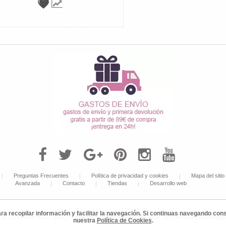
Preguntas Frecuentes
Política de privacidad y cookies
Mapa del sitio
Avanzada
Contacto
Tiendas
Desarrollo web
ara recopilar información y facilitar la navegación. Si continuas navegando c
 C/ Balmes nº207, piso 1º - puerta 2ª, 08006, Barcelona, Spain, tel: +34 931778614 info
nuestra
Política de Cookies
.