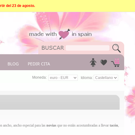
tir del 23 de agosto.
BLOG
PEDIR CITA
Moneda:
Idioma:
ón ancho, ancho especial para las
novias
que no estáis acostumbradas a llevar
tacón
,