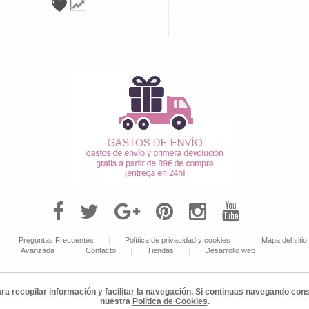
Preguntas Frecuentes
Política de privacidad y cookies
Mapa del sitio
Avanzada
Contacto
Tiendas
Desarrollo web
ara recopilar información y facilitar la navegación. Si continuas navegando c
 C/ Balmes nº207, piso 1º - puerta 2ª, 08006, Barcelona, Spain, tel: +34 931778614 info
nuestra
Política de Cookies
.