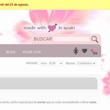
tir del 23 de agosto.
BLOG
PEDIR CITA
Moneda:
Idioma:
ón ancho, ancho especial para las
novias
que no estáis acostumbradas a llevar
tacón
,