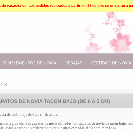
e vacaciones! Los pedidos realizados a partir del 18 de julio se enviarán a par
COMPLEMENTOS DE NOVIA
REBAJAS
VESTIDOS DE NOVIA
 cm)
PATOS DE NOVIA TACÓN BAJO (DE 0 A 5 CM)
ovia
de tacón bajo
de 0 a 5 cm de altura.
mos una gran oferta de
zapatos de novia cómodos
, con
zapatos de novia de tacón bajo
, tac
s delicados o anchos o simplemente queréis ir súper
cómodas
el día de vuestra boda.