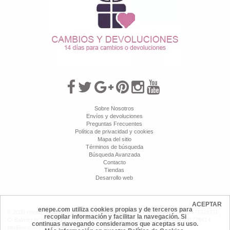
Sobre Nosotros
Envíos y devoluciones
Preguntas Frecuentes
Política de privacidad y cookies
Mapa del sitio
Términos de búsqueda
Búsqueda Avanzada
Contacto
Tiendas
Desarrollo web
ACEPTAR
enepe.com utiliza cookies propias y de terceros para
© 2009 enepe. Todos los derechos reservados. Neus Peña Gómez, NIF: 47721972P,
recopilar información y facilitar la navegación. Si
C/ Balmes nº207, piso 1º - puerta 2ª, 08006, Barcelona, Spain, tel: +34 931778614
continuas navegando consideramos que aceptas su uso.
info@enepe.com (showroom enepe sólo con cita previa)