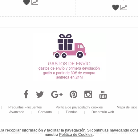
Preguntas Frecuentes
Política de privacidad y cookies
Mapa del sitio
Avanzada
Contacto
Tiendas
Desarrollo web
ara recopilar información y facilitar la navegación. Si continuas navegando c
 C/ Balmes nº207, piso 1º - puerta 2ª, 08006, Barcelona, Spain, tel: +34 931778614 info
nuestra
Política de Cookies
.