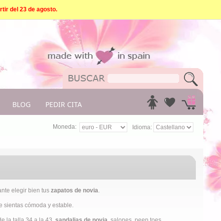
tir del 23 de agosto.
BLOG
PEDIR CITA
Moneda:
Idioma:
nte elegir bien tus
zapatos de novia
.
te sientas cómoda y estable.
 la talla 34 a la 43,
sandalias de novia
, salones, peep toes,