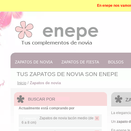
En enepe nos vamos d
ZAPATOS DE NOVIA
ZAPATOS DE FIESTA
BOLSOS
TUS ZAPATOS DE NOVIA SON ENEPE
Inicio
/
Zapatos de novia
Z
Actualmente está comprando por
La elegancia 
Zapatos de novia tacón medio (de
Categoría:
Un
zapato d
6 a 8 cm)
En enepe te