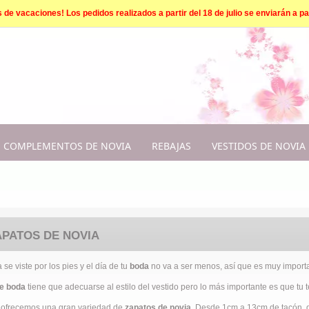
e vacaciones! Los pedidos realizados a partir del 18 de julio se enviarán a par
COMPLEMENTOS DE NOVIA
REBAJAS
VESTIDOS DE NOVIA
APATOS DE NOVIA
se viste por los pies y el día de tu
boda
no va a ser menos, así que es muy importa
e boda
tiene que adecuarse al estilo del vestido pero lo más importante es que tu 
 ofrecemos una gran variedad de
zapatos de novia
. Desde 1cm a 13cm de tacón, de