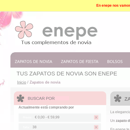
En enepe nos vamos d
ZAPATOS DE NOVIA
ZAPATOS DE FIESTA
BOLSOS
TUS ZAPATOS DE NOVIA SON ENEPE
Inicio
/
Zapatos de novia
Z
Actualmente está comprando por
La elegancia 
€ 0,00
-
€ 59,99
Precio:
Un
zapato d
38
Talla:
En enepe te