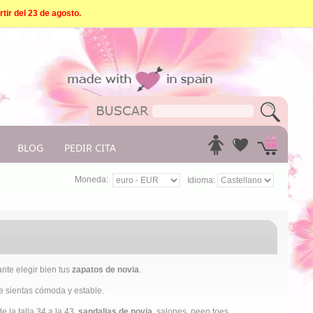
tir del 23 de agosto.
BLOG
PEDIR CITA
Moneda:
Idioma:
nte elegir bien tus
zapatos de novia
.
te sientas cómoda y estable.
 la talla 34 a la 43,
sandalias de novia
, salones, peep toes,