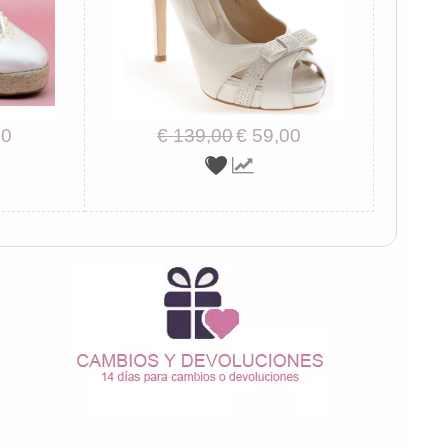
00
€ 139,00
€ 59,00