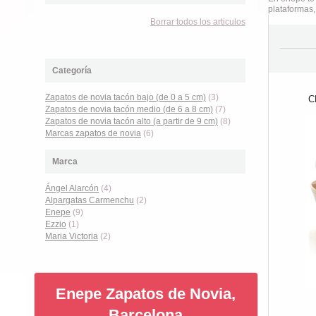
plataformas,
Borrar todos los articulos
Categoría
Zapatos de novia tacón bajo (de 0 a 5 cm)
(3)
C
Zapatos de novia tacón medio (de 6 a 8 cm)
(7)
Zapatos de novia tacón alto (a partir de 9 cm)
(8)
Marcas zapatos de novia
(6)
Marca
Ángel Alarcón
(4)
Alpargatas Carmenchu
(2)
Enepe
(9)
Ezzio
(1)
Maria Victoria
(2)
Enepe Zapatos de Novia,
Barcelona