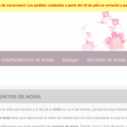
e vacaciones! Los pedidos realizados a partir del 18 de julio se enviarán a par
COMPLEMENTOS DE NOVIA
REBAJAS
VESTIDOS DE NOVIA
APATOS DE NOVIA
se viste por los pies y el día de tu
boda
no va a ser menos, así que es muy importa
e boda
tiene que adecuarse al estilo del vestido pero lo más importante es que tu 
 ofrecemos una gran variedad de
zapatos de novia
. Desde 1cm a 13cm de tacón, de