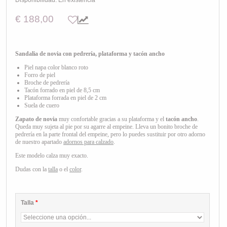
Disponibilidad:
En existencia
€ 188,00
Sandalia de novia con pedrería, plataforma y tacón ancho
Piel napa
color blanco roto
Forro de piel
Broche de pedrería
Tacón forrado en piel de 8,5 cm
Plataforma forrada en piel de 2 cm
Suela de cuero
Zapato de novia
muy confortable gracias a su plataforma y el
tacón ancho
.
Queda muy sujeta al pie por su agarre al empeine. Lleva un bonito broche de
pedrería en la parte frontal del empeine, pero lo puedes sustituir por otro adorno
de
nuestro apartado
adornos para calzado
.
Este modelo calza muy exacto.
Dudas con la
talla
o el
color
.
Talla
*