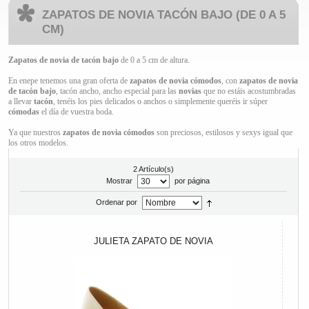
ZAPATOS DE NOVIA TACÓN BAJO (DE 0 A 5
CM)
Zapatos de novia
de tacón bajo
de 0 a 5 cm de altura.
En enepe tenemos una gran oferta de
zapatos de novia cómodos
, con
zapatos de novia
de tacón bajo
, tacón ancho, ancho especial para las
novias
que no estáis acostumbradas
a llevar
tacón
, tenéis los pies delicados o anchos o simplemente queréis ir súper
cómodas
el día de vuestra boda.
Ya que nuestros
zapatos de novia cómodos
son preciosos, estilosos y sexys igual que
los otros modelos.
2 Artículo(s)
Mostrar
por página
Ordenar por
JULIETA ZAPATO DE NOVIA