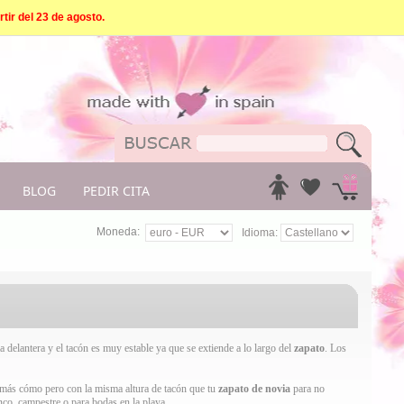
tir del 23 de agosto.
BLOG
PEDIR CITA
Moneda:
Idioma:
elantera y el tacón es muy estable ya que se extiende a lo largo del
zapato
. Los
ás cómo pero con la misma altura de tacón que tu
zapato de novia
para no
enco, campestre o para bodas en la playa.