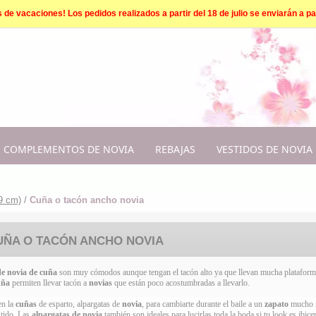
e vacaciones! Los pedidos realizados a partir del 18 de julio se enviarán a par
COMPLEMENTOS DE NOVIA
REBAJAS
VESTIDOS DE NOVIA
 9 cm)
/
Cuña o tacón ancho novia
UÑA O TACÓN ANCHO NOVIA
de novia de cuña
son muy cómodos aunque tengan el tacón alto ya que llevan mucha plataforma d
uña
permiten llevar tacón a
novias
que están poco acostumbradas a llevarlo.
en la
cuñas
de esparto, alpargatas de
novia
, para cambiarte durante el baile a un
zapato
mucho m
stido. Las
alpargatas de novia
también son ideales para lucirlas toda la boda si tu look es ibic