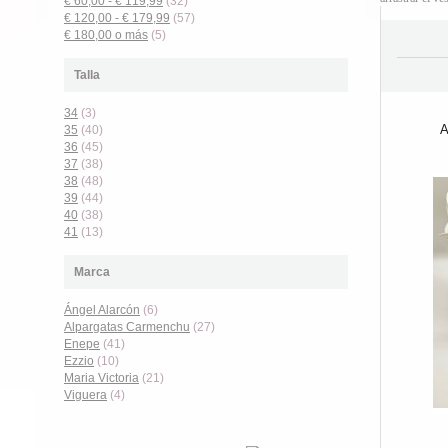
€ 60,00
-
€ 119,99
(32)
€ 120,00
-
€ 179,99
(57)
€ 180,00
o más
(5)
Talla
34
(3)
A
35
(40)
36
(45)
37
(38)
38
(48)
39
(44)
40
(38)
41
(13)
Marca
Ángel Alarcón
(6)
Alpargatas Carmenchu
(27)
Enepe
(41)
Ezzio
(10)
Maria Victoria
(21)
Viguera
(4)