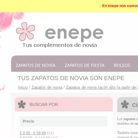
En enepe nos vamos d
ZAPATOS DE NOVIA
ZAPATOS DE FIESTA
BOLSOS
TUS ZAPATOS DE NOVIA SON ENEPE
Inicio
/
Zapatos de novia
/
Zapatos de novia tacón alto (a partir de
C
Los
zapatos 
Precio
modelos de
c
También exist
€ 0,00
-
€ 59,99
(14)
arrastrar el ve