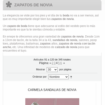
ZAPATOS DE NOVIA
La elegancia se viste por los pies y el día de tu
boda
no va a ser menos, así
que es muy importante elegir bien tus
zapatos de novia
.
Un
zapato de boda
tiene que adecuarse al estilo del vestido pero lo más
importante es que tu te sientas cómoda y estable.
En enepe te ofrecemos una gran variedad de
zapatos de novia
. Desde 1cm
a 13cm de tacón, de la talla 34 a la 43,
sandalias de novia
, salones, peep
toes, plataformas, bailarinas,
zapatos
altos,
zapatos de novia con tacón
ancho
, etc. Una infinidad de modelos de
calzado de novia
para que
encuentres el tuyo.
Artículos 91 a 120 de 345 totales
Página:
2
3
4
5
6
Mostrar
por página
Ordenar por
CARMELA SANDALIAS DE NOVIA