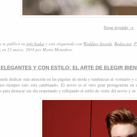
Sigue leyendo
→
a se publicó en
info bodas
y está etiquetada con
Wedding Awards
,
Bodas.net
,
P
e
en 23 marzo, 2018
por Marta Monedero
.
 ELEGANTES Y CON ESTILO: EL ARTE DE ELEGIR BI
suele dedicar más atención en las páginas de moda y tendencias al vestuario y 
imos tiempos esto está cambiando.
El novio es el otro gran protagonista en 
s para destacar ese día respetando y reflejando el estilo de vestir del novio y su