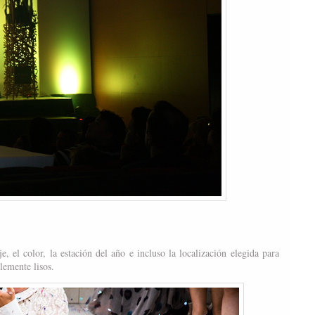
, el color, la estación del año e incluso la localización elegida para
lemente lisos.