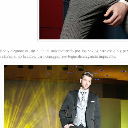
ásico y elegante es, sin duda, el más requerido por los novios para ese día y pa
s claves, si no la clave, para conseguir ese toque de elegancia impecable.