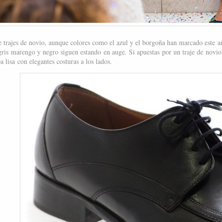
 trajes de novio, aunque colores como el azul y el borgoña han marcado este 
 gris marengo y negro siguen estando en auge. Si apuestas por un traje de novio
a lisa con elegantes costuras a los lados.