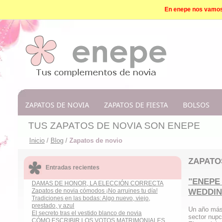
En enepe nos vamos d
ZAPATOS DE NOVIA
ZAPATOS DE FIESTA
BOLSOS
TUS ZAPATOS DE NOVIA SON ENEPE
Inicio
/
Blog
/
Zapatos de novio
ZAPATO
Entradas recientes
"ENEPE
DAMAS DE HONOR, LA ELECCIÓN CORRECTA
WEDDIN
Zapatos de novia cómodos ¡No arruines tu día!
Tradiciones en las bodas: Algo nuevo, viejo,
prestado, y azul
Un año más
El secreto tras el vestido blanco de novia
sector nupci
CÓMO ESCRIBIR LOS VOTOS MATRIMONIALES